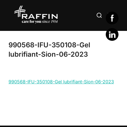
Skip
to
Search
TOGGLE
content
for:
990568-IFU-350108-Gel
lubrifiant-Sion-06-2023
990568-IFU-350108-Gel lubrifiant-Sion-06-2023