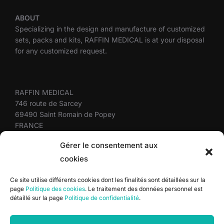
ABOUT
Specializing in the design and manufacture of customized
sets, packs and kits, RAFFIN MEDICAL is at your disposal
for any customized request.
RAFFIN MEDICAL
746 route de Sarcey
69490 Saint Romain de Popey
FRANCE
+33(0)4 37 58 10 10
Gérer le consentement aux
cookies
Site map
Ce site utilise différents cookies dont les finalités sont détaillées sur la
page
Politique des cookies
. Le traitement des données personnel est
Terms and conditions
détaillé sur la page
Politique de confidentialité
.
Privacy policy
Cookie policy