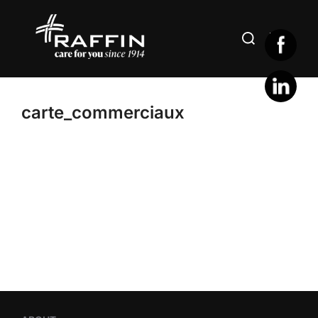
Skip
to
Search
TOGGLE
content
for:
carte_commerciaux