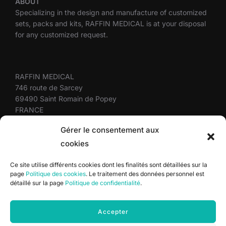
ABOUT
Specializing in the design and manufacture of customized
sets, packs and kits, RAFFIN MEDICAL is at your disposal
for any customized request.
RAFFIN MEDICAL
746 route de Sarcey
69490 Saint Romain de Popey
FRANCE
+33(0)4 37 58 10 10
Gérer le consentement aux
cookies
Site map
Ce site utilise différents cookies dont les finalités sont détaillées sur la
page
Politique des cookies
. Le traitement des données personnel est
Terms and conditions
détaillé sur la page
Politique de confidentialité
.
Privacy policy
Cookie policy
Accepter