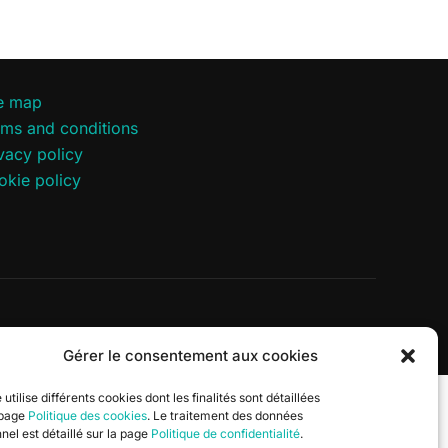
te map
rms and conditions
vacy policy
okie policy
Inspiro Theme
by
WPZOOM
Gérer le consentement aux cookies
 utilise différents cookies dont les finalités sont détaillées
 page
Politique des cookies
. Le traitement des données
nel est détaillé sur la page
Politique de confidentialité
.