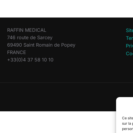
RAFFIN MEDICAL
Si
746 route de Sarcey
Te
69490 Saint Romain de Popey
Pri
FRANCE
Co
+33(0)4 37 58 10 10
Ce site
sur la
person