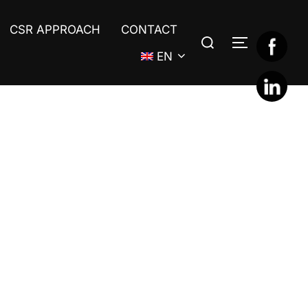
CSR APPROACH
CONTACT
Search
TOGGLE S
for:
EN