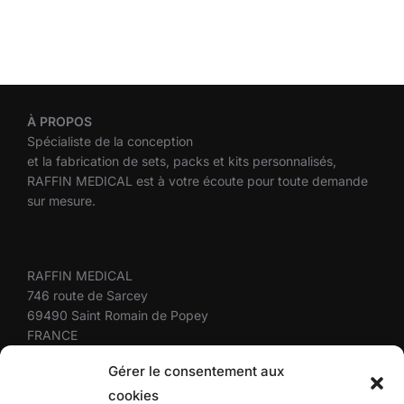
À
PROPOS
Spécialiste de la conception
et la fabrication de sets, packs et kits personnalisés,
RAFFIN MEDICAL est à votre écoute pour toute demande
sur mesure.
RAFFIN MEDICAL
746 route de Sarcey
69490 Saint Romain de Popey
FRANCE
+33(0)4 37 58 10 10
Gérer le consentement aux
cookies