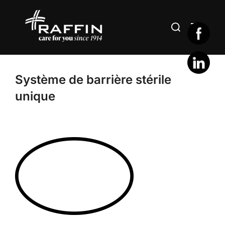
Aller
au
Rechercher :
PERMUT
contenu
Système de barrière stérile
unique