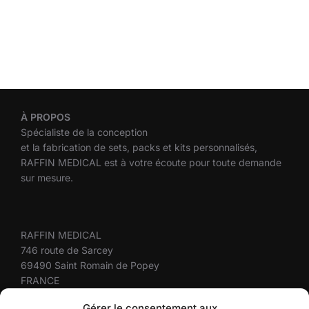
À
PROPOS
Spécialiste de la conception
et la fabrication de sets, packs et kits personnalisés,
RAFFIN MEDICAL est à votre écoute pour toute demande
sur mesure.
RAFFIN MEDICAL
746 route de Sarcey
69490 Saint Romain de Popey
FRANCE
+33(0)4 37 58 10 10
Gérer le consentement aux