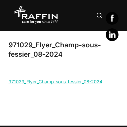
Aller
au
Rechercher :
PERMUT
contenu
971029_Flyer_Champ-sous-
fessier_08-2024
971029_Flyer_Champ-sous-fessier_08-2024