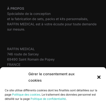
À
PROPOS
Spécialiste de la conception
et la fabrication de sets, packs et kits personnalisés,
RAFFIN MEDICAL est à votre écoute pour toute demande
sur mesure.
RAFFIN MEDICAL
746 route de Sarcey
69490 Saint Romain de Popey
FRANCE
+33(0)4 37 58 10 10
Gérer le consentement aux
cookies
Plan du site
Ce site utilise différents cookies dont les finalités sont détaillées sur la
page
Politique des cookies
. Le traitement des données personnel est
Mentions légales
détaillé sur la page
Politique de confidentialité
.
Politique de confidentialité
Politique des cookies