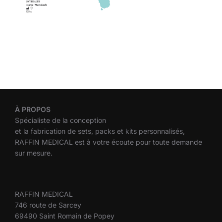
À
PROPOS
Spécialiste de la conception
et la fabrication de sets, packs et kits personnalisés,
RAFFIN MEDICAL est à votre écoute pour toute demande
sur mesure.
RAFFIN MEDICAL
746 route de Sarcey
69490 Saint Romain de Popey