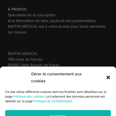
À
PROPOS
Spécialiste de la conception
et la fabrication de sets, packs et kits personnalisés,
RAFFIN MEDICAL est à votre écoute pour toute demande
sur mesure.
RAFFIN MEDICAL
746 route de Sarcey
69490 Saint Romain de Popey
FRANCE
Gérer le consentement aux
+33(0)4 37 58 10 10
cookies
Ce site utilise différents cookies dont les finalités sont détaillées sur la
page
Politique des cookies
. Le traitement des données personnel est
Plan du site
détaillé sur la page
Politique de confidentialité
.
Mentions légales
Politique de confidentialité
Politique des cookies
Accepter