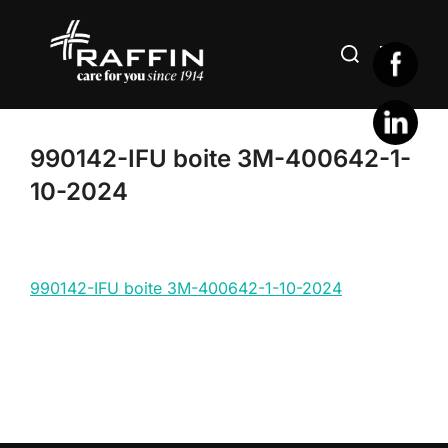
Aller
au
Rechercher :
PERMUT
contenu
990142-IFU boite 3M-400642-1-
10-2024
990142-IFU boite 3M-400642-1-10-2024