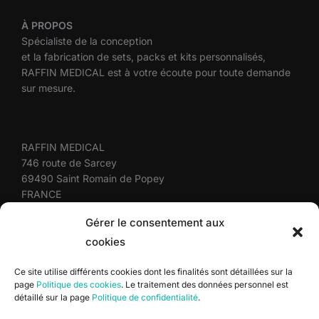
À
PROPOS
Spécialiste de la conception
et la fabrication de sets, packs et kits personnalisés,
RAFFIN MEDICAL est à votre écoute pour toute demande
sur mesure.
RAFFIN MEDICAL
746 route de Sarcey
69490 Saint Romain de Popey
FRANCE
+33(0)4 37 58 10 10
Gérer le consentement aux
cookies
Plan du site
Ce site utilise différents cookies dont les finalités sont détaillées sur la
page
Politique des cookies
. Le traitement des données personnel est
Mentions légales
détaillé sur la page
Politique de confidentialité
.
Politique de confidentialité
Politique des cookies