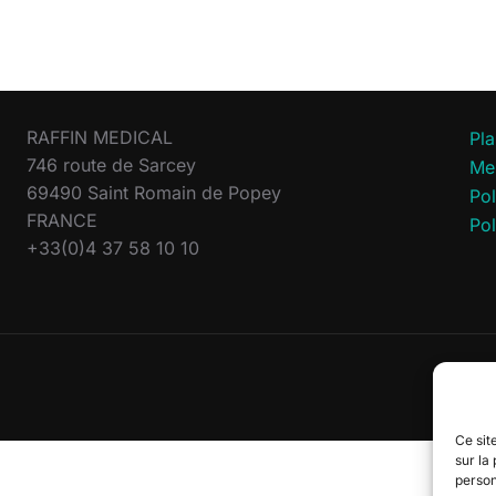
RAFFIN MEDICAL
Pla
746 route de Sarcey
Men
69490 Saint Romain de Popey
Pol
FRANCE
Pol
+33(0)4 37 58 10 10
Ce site
sur la
person