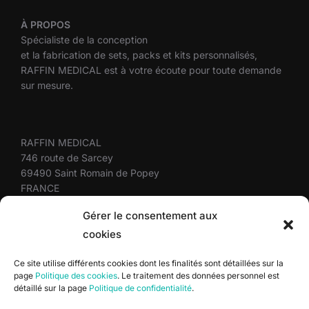
À
PROPOS
Spécialiste de la conception
et la fabrication de sets, packs et kits personnalisés,
RAFFIN MEDICAL est à votre écoute pour toute demande
sur mesure.
RAFFIN MEDICAL
746 route de Sarcey
69490 Saint Romain de Popey
FRANCE
+33(0)4 37 58 10 10
Gérer le consentement aux
cookies
Plan du site
Ce site utilise différents cookies dont les finalités sont détaillées sur la
page
Politique des cookies
. Le traitement des données personnel est
Mentions légales
détaillé sur la page
Politique de confidentialité
.
Politique de confidentialité
Politique des cookies