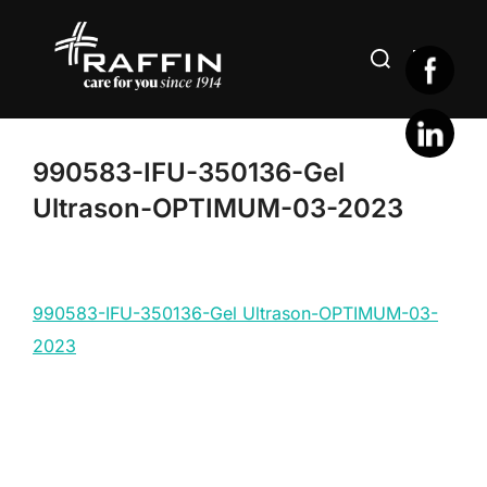
Aller
au
Rechercher :
PERMUT
contenu
990583-IFU-350136-Gel
Ultrason-OPTIMUM-03-2023
990583-IFU-350136-Gel Ultrason-OPTIMUM-03-
2023