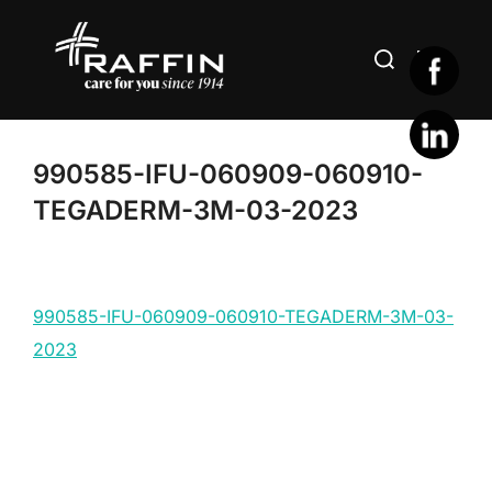
Aller
au
Rechercher :
PERMUT
contenu
990585-IFU-060909-060910-
TEGADERM-3M-03-2023
990585-IFU-060909-060910-TEGADERM-3M-03-
2023