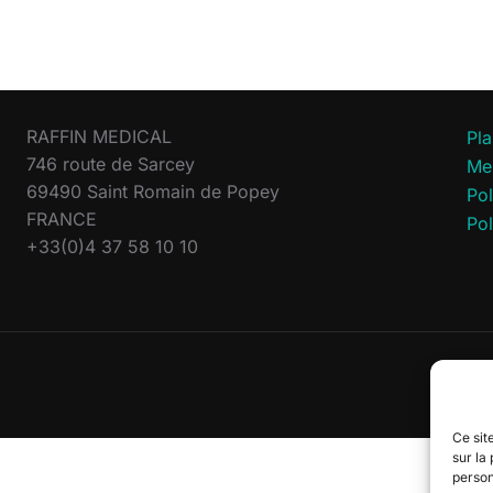
RAFFIN MEDICAL
Pla
746 route de Sarcey
Men
69490 Saint Romain de Popey
Pol
FRANCE
Pol
+33(0)4 37 58 10 10
Ce site
sur la
person