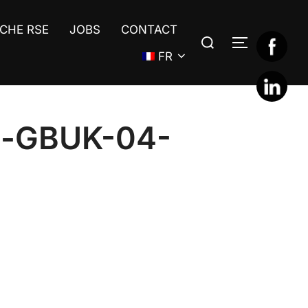
CHE RSE
JOBS
CONTACT
Rechercher :
PERMUTER
FR
re-GBUK-04-