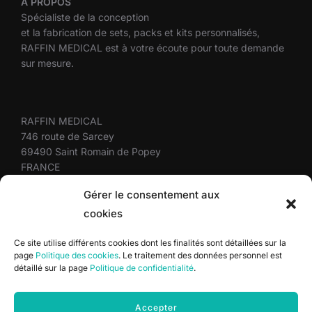
À
PROPOS
Spécialiste de la conception
et la fabrication de sets, packs et kits personnalisés,
RAFFIN MEDICAL est à votre écoute pour toute demande
sur mesure.
RAFFIN MEDICAL
746 route de Sarcey
69490 Saint Romain de Popey
FRANCE
+33(0)4 37 58 10 10
Gérer le consentement aux
cookies
Plan du site
Ce site utilise différents cookies dont les finalités sont détaillées sur la
page
Politique des cookies
. Le traitement des données personnel est
Mentions légales
détaillé sur la page
Politique de confidentialité
.
Politique de confidentialité
Politique des cookies
Accepter