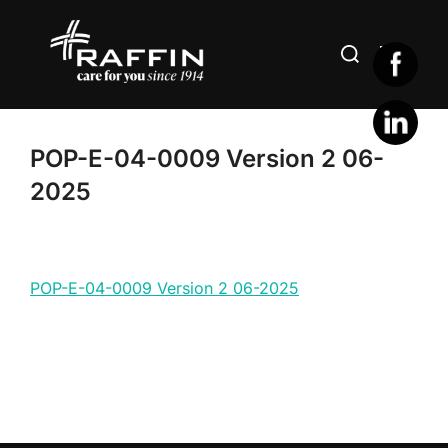
Aller
au
Rechercher :
PERMUT
contenu
POP-E-04-0009 Version 2 06-
2025
POP-E-04-0009 Version 2 06-2025