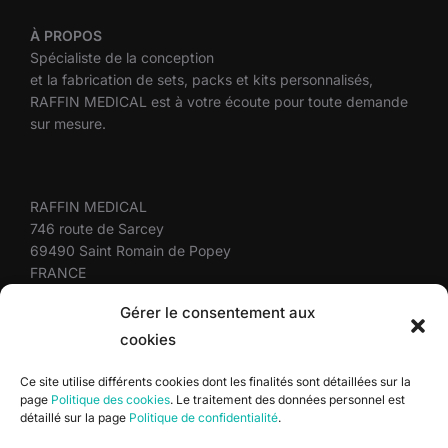
À
PROPOS
Spécialiste de la conception
et la fabrication de sets, packs et kits personnalisés,
RAFFIN MEDICAL est à votre écoute pour toute demande
sur mesure.
RAFFIN MEDICAL
746 route de Sarcey
69490 Saint Romain de Popey
FRANCE
+33(0)4 37 58 10 10
Gérer le consentement aux
cookies
Plan du site
Ce site utilise différents cookies dont les finalités sont détaillées sur la
page
Politique des cookies
. Le traitement des données personnel est
Mentions légales
détaillé sur la page
Politique de confidentialité
.
Politique de confidentialité
Politique des cookies