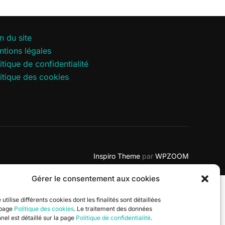
n du site
tions légales
itique de confidentialité
itique des cookies
Inspiro Theme
par
WPZOOM
Gérer le consentement aux cookies
 utilise différents cookies dont les finalités sont détaillées
 page
Politique des cookies
. Le traitement des données
nel est détaillé sur la page
Politique de confidentialité
.