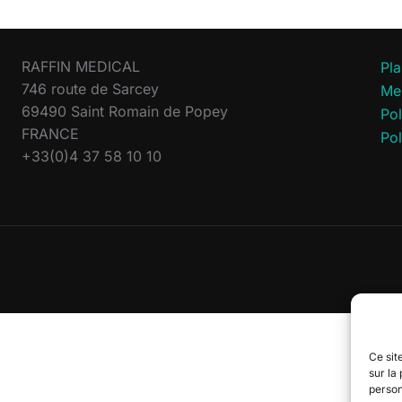
RAFFIN MEDICAL
Pla
746 route de Sarcey
Men
69490 Saint Romain de Popey
Pol
FRANCE
Pol
+33(0)4 37 58 10 10
Ce site
sur la
person