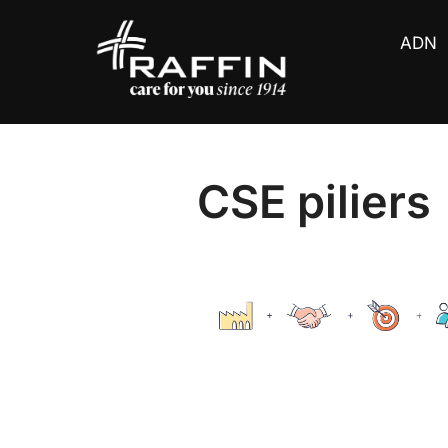
Aller
au
ADN
contenu
CSE piliers