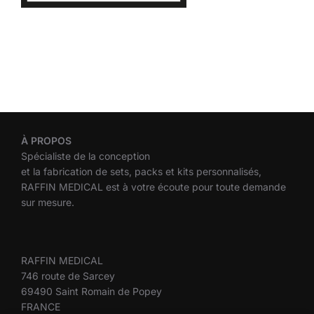
À
PROPOS
Spécialiste de la conception
et la fabrication de sets, packs et kits personnalisés,
RAFFIN MEDICAL est à votre écoute pour toute demande
sur mesure.
RAFFIN MEDICAL
746 route de Sarcey
69490 Saint Romain de Popey
FRANCE