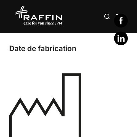
Aller
au
Rechercher :
PERMUT
contenu
Date de fabrication